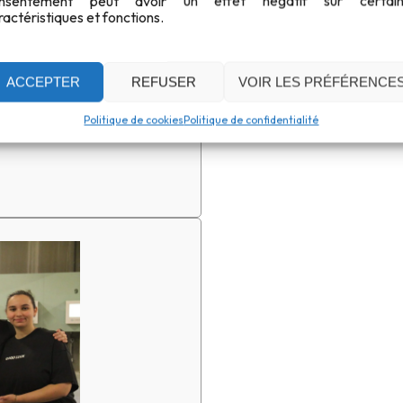
nsentement peut avoir un effet négatif sur certain
ractéristiques et fonctions.
u sein du projet des
aînement
ACCEPTER
REFUSER
VOIR LES PRÉFÉRENCE
d’Entraînement (CPE), projet
Politique de cookies
Politique de confidentialité