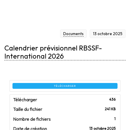
INTERNATIONAL
Documents
13 octobre 2025
2026
Calendrier prévisionnel RBSSF-
International 2026
TÉLÉCHARGER
Télécharger
436
Taille du fichier
241 KB
Nombre de fichiers
1
Date de création
13 octobre 2025