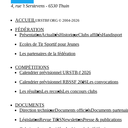
4, rue 't Serstevens - 6530 Thuin
ACCUEIL
URSTBF.ORG © 2004-
2026
FÉDÉRATION
Présentation
Actualités
Historique
Clubs affiliés
Handisport
Ecoles de Tir Sportif pour Jeunes
Les partenaires de la fédération
COMPĖTITIONS
Calendrier prévisionnel URSTB-f 2026
Calendrier prévisionnel RBSSF 2026
Les convocations
Les résultats
Les records
Les concours clubs
DOCUMENTS
Direction technique
Documents officiels
Documents partenai
Législation
Revue TiRS
Newsletters
Presse & publications