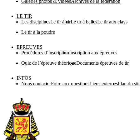
Galeries photos & vidéos
Archives de la fédération
LE TIR
Les disciplines
Le tir à air
Le tir à balles
Le tir aux clays
Le tir à la poudre
EPREUVES
Procédures d’inscription
Inscription aux épreuves
Quiz de l’épreuve théorique
Documents épreuves de tir
INFOS
Nous contacter
Foire aux questions
Liens externes
Plan du sit