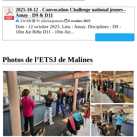
2025-10-12 - Convocation Challenge national jeunes -
Amay - D9 & D11
234 KB
91 téléchargements
6 octobre 2025
Date : 12 octobre 2025. Lieu : Amay. Disciplines : D9 -
10m Air Rifle D11 - 10m Air...
TÉLÉCHARGER
Photos de l’ETSJ de Malines