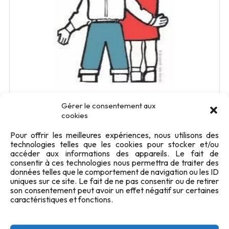
Gérer le consentement aux
TÉLÉCHARGER
cookies
Télécharger
Pour offrir les meilleures expériences, nous utilisons des
839
technologies telles que les cookies pour stocker et/ou
Taille du fichier
59.17 KB
accéder aux informations des appareils. Le fait de
consentir à ces technologies nous permettra de traiter des
Nombre de fichiers
1
données telles que le comportement de navigation ou les ID
uniques sur ce site. Le fait de ne pas consentir ou de retirer
Date de création
3 août 2025
son consentement peut avoir un effet négatif sur certaines
caractéristiques et fonctions.
Dernière mise à jour
29 juin 2026