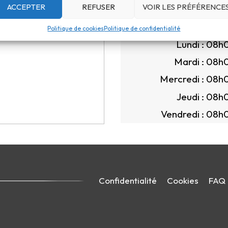
ACCEPTER
REFUSER
VOIR LES PRÉFÉRENCE
Heures de bureau :
(
Plus d
Politique de cookies
Politique de confidentialité
Lundi :
08h0
Mardi :
08h0
Mercredi :
08h0
Jeudi :
08h0
Vendredi :
08h0
Confidentialité
Cookies
FAQ