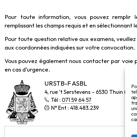
Pour toute information, vous pouvez remplir le
remplissant les champs requis et en sélectionnant l
Pour toute question relative aux examens, veuille
aux coordonnées indiquées sur votre convocation.
Vous pouvez également nous contacter par voie p
en cas d’urgence.
URSTB-F ASBL
Po
4, rue ‘t Serstevens –
6530 Thuin (
Belg
te
ap
Tél :
071 59 64 57
tr
N° Ent : 418.483.239
un
co
ca