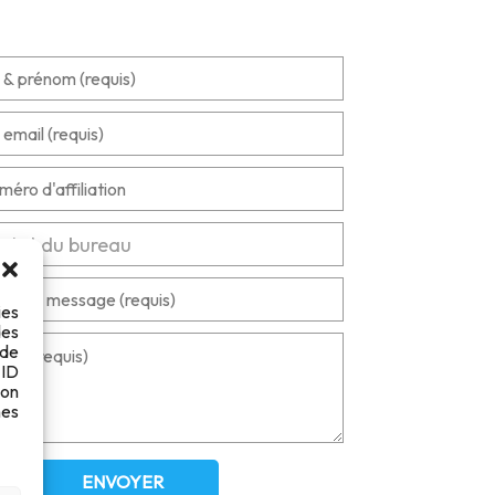
ies
des
 de
 ID
son
es