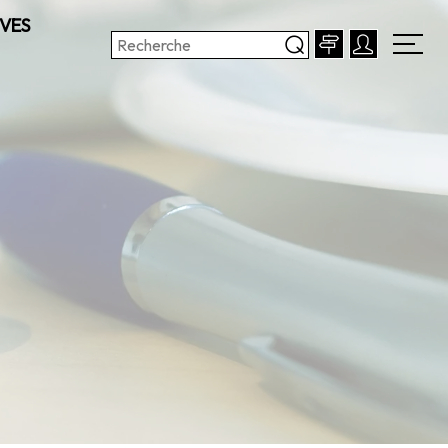
VES
F