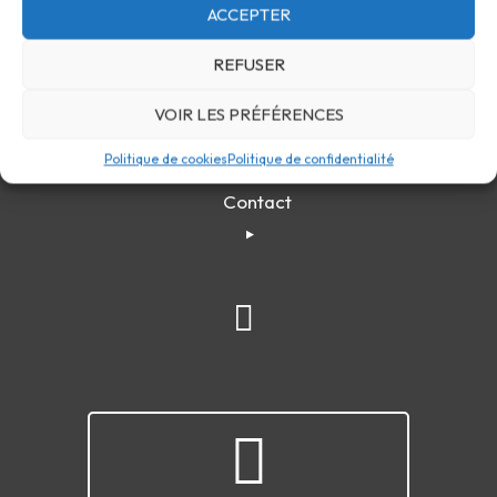
ACCEPTER
REFUSER
VOIR LES PRÉFÉRENCES
Confidentialité
Cookies
FAQ
Plan du site
Politique de cookies
Politique de confidentialité
Contact