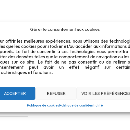
Gérer le consentement aux cookies
ur offrir les meilleures expériences, nous utilisons des technolog
lles que les cookies pour stocker et/ou accéder aux informations 
Newsletter 2026-05 Mai
pareils. Le fait de consentir à ces technologies nous permettra
aiter des données telles que le comportement de navigation ou les
iques sur ce site. Le fait de ne pas consentir ou de retirer 
1002
nsentement peut avoir un effet négatif sur certain
ractéristiques et fonctions.
299 KB
1
ACCEPTER
REFUSER
VOIR LES PRÉFÉRENCE
2 mai 2026
Politique de cookies
Politique de confidentialité
2 mai 2026