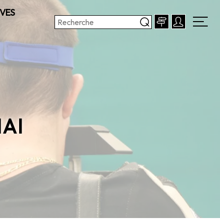
VES
AI