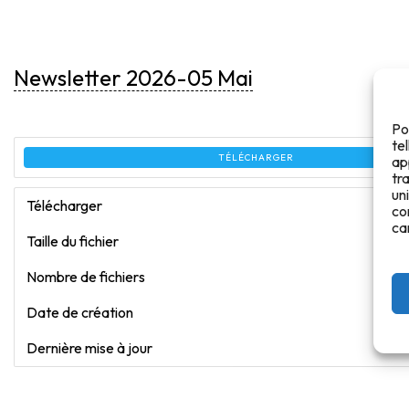
Newsletter 2026-05 Mai
Po
te
TÉLÉCHARGER
ap
tr
un
Télécharger
co
ca
Taille du fichier
Nombre de fichiers
Date de création
Dernière mise à jour