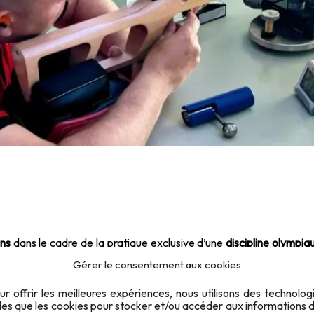
ans
dans le cadre de la pratique exclusive d’une
discipline olympiq
jours
être sous le
contrôle, l’autorité et la surveillance
d’un affilié
Gérer le consentement aux cookies
ur offrir les meilleures expériences, nous utilisons des technolog
lles que les cookies pour stocker et/ou accéder aux informations 