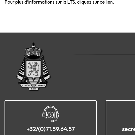
Pour plus d’informations sur la LTS, cliquez sur
ce lien
.
+32/(0)71.59.64.57
secr