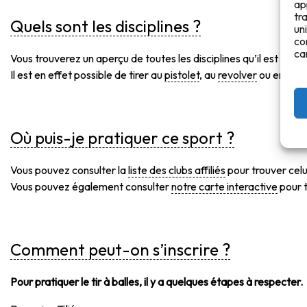
ap
tr
Quels sont les disciplines ?
un
co
ca
Vous trouverez un aperçu de toutes les disciplines qu’il est possib
Il est en effet possible de tirer au
pistolet
, au
revolver
ou encore 
Où puis-je pratiquer ce sport ?
Vous pouvez consulter la
liste des clubs affiliés
pour trouver celui
Vous pouvez également consulter
notre carte interactive
pour t
Comment peut-on s’inscrire ?
Pour pratiquer le tir à balles, il y a quelques étapes à respecter.