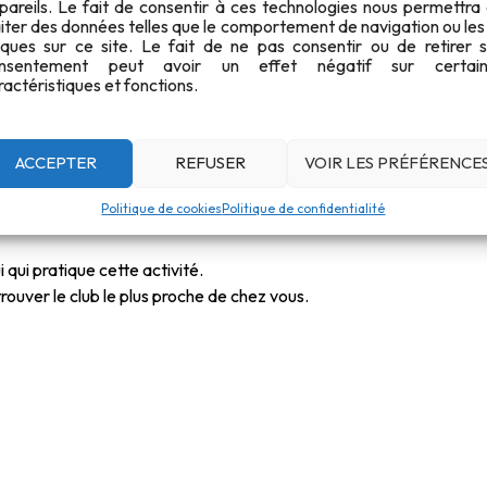
pareils. Le fait de consentir à ces technologies nous permettra
aiter des données telles que le comportement de navigation ou les
iques sur ce site. Le fait de ne pas consentir ou de retirer 
nsentement peut avoir un effet négatif sur certain
ractéristiques et fonctions.
le de pratiquer pour le « tir à balles » en vous rendant sur
ce lien
.
à la
carabine
.
ACCEPTER
REFUSER
VOIR LES PRÉFÉRENCE
Politique de cookies
Politique de confidentialité
 qui pratique cette activité.
rouver le club le plus proche de chez vous.