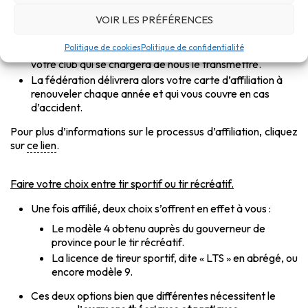
Ce dernier vous fournira un certificat médical d’aptitude
VOIR LES PRÉFÉRENCES
au sport à remplir et à faire valider par votre médecin
traitant.
Politique de cookies
Politique de confidentialité
Une fois celui-ci validé par le médecin, vous le rendez à
votre club qui se chargera de nous le transmettre.
La fédération délivrera alors votre carte d’affiliation à
renouveler chaque année et qui vous couvre en cas
d’accident.
Pour plus d’informations sur le processus d’affiliation, cliquez
sur
ce lien
.
Faire votre choix entre tir sportif ou tir récréatif.
Une fois affilié, deux choix s’offrent en effet à vous :
Le modèle 4 obtenu auprès du gouverneur de
province pour le tir récréatif.
La licence de tireur sportif, dite « LTS » en abrégé, ou
encore modèle 9.
Ces deux options bien que différentes nécessitent le