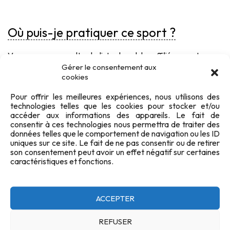
Où puis-je pratiquer ce sport ?
Vous pouvez consulter la
liste des clubs affiliés
pour trouver
celui qui pratique cette activité.
Gérer le consentement aux
Vous pouvez également consulter
notre carte interactive
cookies
pour trouver le club le plus proche de chez vous.
Pour offrir les meilleures expériences, nous utilisons des
technologies telles que les cookies pour stocker et/ou
accéder aux informations des appareils. Le fait de
consentir à ces technologies nous permettra de traiter des
Comment peut-on s’inscrire ?
données telles que le comportement de navigation ou les ID
uniques sur ce site. Le fait de ne pas consentir ou de retirer
son consentement peut avoir un effet négatif sur certaines
Pour pratiquer le tir aux armes anciennes, il y a quelques
caractéristiques et fonctions.
étapes à respecter.
Devenir affilié :
ACCEPTER
Après choix d’un club et éventuellement un essai,
demandez à votre club pour devenir affilié à la
REFUSER
fédération.