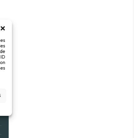
ies
des
 de
 ID
son
es
S