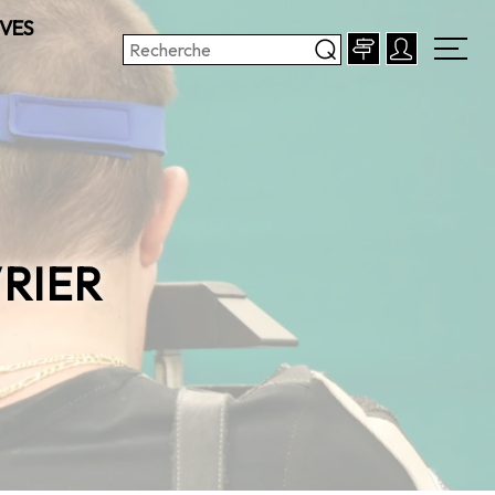
VES
RIER