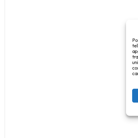
Po
te
ap
tr
un
co
ca