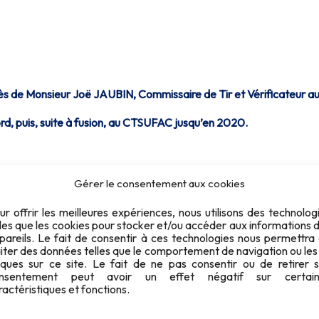
s de Monsieur Joë JAUBIN, Commissaire de Tir et Vérificateur au se
rd, puis, suite à fusion, au CTSUFAC jusqu’en 2020.
Gérer le consentement aux cookies
t sa débrouillardise : sa réponse était toujours « oui, on peut… »
ur offrir les meilleures expériences, nous utilisons des technolog
lles que les cookies pour stocker et/ou accéder aux informations 
-cible, le réglage d’une lunette ou la fabrication d’une pièce int
pareils. Le fait de consentir à ces technologies nous permettra
aiter des données telles que le comportement de navigation ou les
iques sur ce site. Le fait de ne pas consentir ou de retirer 
 à vapeur et autres bijoux de technologie du passé.
nsentement peut avoir un effet négatif sur certain
ractéristiques et fonctions.
 locomotives dans son atelier…