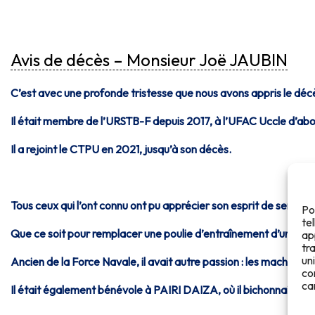
Avis de décès – Monsieur Joë JAUBIN
C’est avec une profonde tristesse que nous avons appris le décè
Il était membre de l’URSTB-F depuis 2017, à l’UFAC Uccle d’abo
Il a rejoint le CTPU en 2021, jusqu’à son décès.
Tous ceux qui l’ont connu ont pu apprécier son esprit de service e
Po
te
Que ce soit pour remplacer une poulie d’entraînement d’un ramène
ap
tr
un
Ancien de la Force Navale, il avait autre passion : les machines
co
ca
Il était également bénévole à PAIRI DAIZA, où il bichonnait les