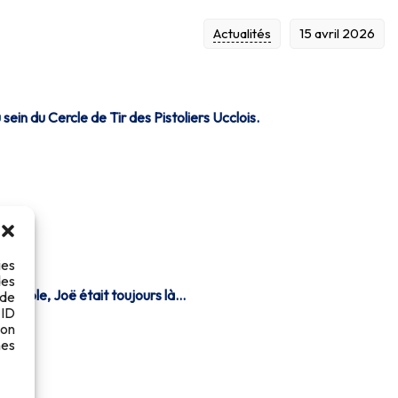
Actualités
15 avril 2026
in du Cercle de Tir des Pistoliers Ucclois.
ies
des
rouvable, Joë était toujours là…
 de
 ID
son
es