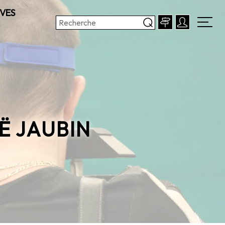
VES
Ë JAUBIN