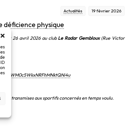
Actualités
19 février 2026
e déficience physique
 25 et 26 avril 2026 au club
Le Radar Gembloux
(Rue Victor
ies
des
 de
 ID
son
ant :
es
UTE45VkRWM0c5WkxNRFhMNktQNi4u
seront transmises aux sportifs concernés en temps voulu.
S