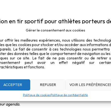
ion en tir sportif pour athlètes porteurs d
Gérer le consentement aux cookies
orteurs de déficience physique sera organisée le week-end des
ur offrir les meilleures expériences, nous utilisons des technolog
lles que les cookies pour stocker et/ou accéder aux informations 
pareils. Le fait de consentir à ces technologies nous permettra
aiter des données telles que le comportement de navigation ou les
iques sur ce site. Le fait de ne pas consentir ou de retirer 
 dès à présent compléter le formulaire en ligne via le lien suiv
nsentement peut avoir un effet négatif sur certain
d=infVUjEXh0a1VGxdjFHTf_U5fNrIJ3BBkSwponuV6jlUQ0s1Rlp
ractéristiques et fonctions.
, documents à prévoir, organisation précise du week-end, etc.) 
ACCEPTER
REFUSER
VOIR LES PRÉFÉRENCE
Politique de cookies
Politique de confidentialité
leur agenda.