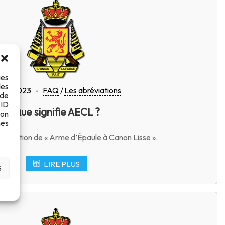
ies
des
/10/2023
-
FAQ
Les abréviations
 de
 ID
Que signifie AECL ?
son
es
bréviation de « Arme d’Épaule à Canon Lisse ».
LIRE PLUS
S