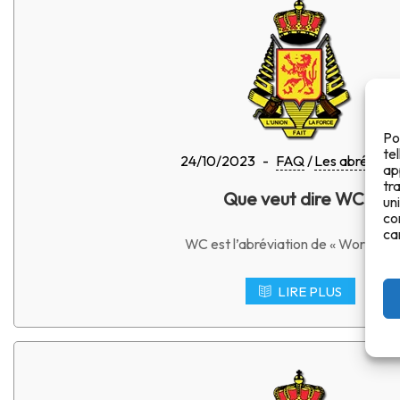
Po
te
24/10/2023
-
FAQ
Les abréviati
ap
tr
Que veut dire WC ?
un
co
ca
WC est l’abréviation de « World Cup
LIRE PLUS