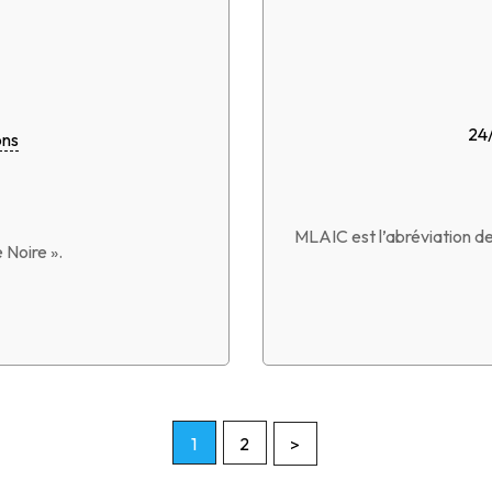
24
ons
MLAIC est l’abréviation d
 Noire ».
1
2
>