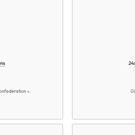
ons
24
onfederation ».
GP