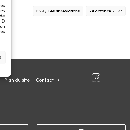
ies
des
FAQ
/
Les abréviations
24 octobre 2023
 de
 ID
son
es
S
Plan du site
Contact