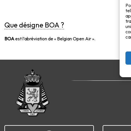
Po
te
ap
tr
Que désigne BOA ?
un
co
ca
BOA
est l’abréviation de « Belgian Open Air ».