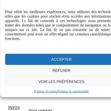
Le tir à balles
Pour offrir les meilleures expériences, nous utilisons des technol
Le tir aux clays
telles que les cookies pour stocker et/ou accéder aux information
appareils. Le fait de consentir à ces technologies nous permett
traiter des données telles que le comportement de navigation ou l
uniques sur ce site. Le fait de ne pas consentir ou de retirer
Le tir à la poudre
consentement peut avoir un effet négatif sur certaines caractéristiqu
fonctions.
EPREUVES
Procédures d’inscription
ACCEPTER
Inscription aux épreuves
REFUSER
Quiz de l’épreuve théorique
VOIR LES PRÉFÉRENCES
Documents épreuves de tir
Politique de cookies
Politique de confidentialité
INFOS
Nous contacter