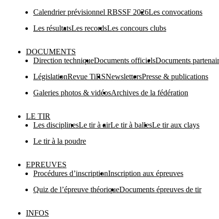
Calendrier prévisionnel RBSSF 2026
Les convocations
Les résultats
Les records
Les concours clubs
DOCUMENTS
Direction technique
Documents officiels
Documents partenai
Législation
Revue TiRS
Newsletters
Presse & publications
Galeries photos & vidéos
Archives de la fédération
LE TIR
Les disciplines
Le tir à air
Le tir à balles
Le tir aux clays
Le tir à la poudre
EPREUVES
Procédures d’inscription
Inscription aux épreuves
Quiz de l’épreuve théorique
Documents épreuves de tir
INFOS