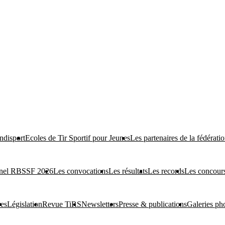
ndisport
Ecoles de Tir Sportif pour Jeunes
Les partenaires de la fédérati
onnel RBSSF 2026
Les convocations
Les résultats
Les records
Les concours
res
Législation
Revue TiRS
Newsletters
Presse & publications
Galeries ph