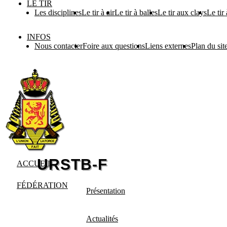
LE TIR
Les disciplines
Le tir à air
Le tir à balles
Le tir aux clays
Le tir
INFOS
Nous contacter
Foire aux questions
Liens externes
Plan du sit
ACCUEIL
FÉDÉRATION
Présentation
Actualités