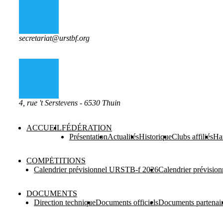
secretariat@urstbf.org
4, rue 't Serstevens - 6530 Thuin
ACCUEIL
FÉDÉRATION
Présentation
Actualités
Historique
Clubs affiliés
Ha
COMPĖTITIONS
Calendrier prévisionnel URSTB-f 2026
Calendrier prévisi
DOCUMENTS
Direction technique
Documents officiels
Documents partenai