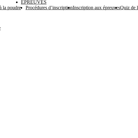
EPREUVES
 à la poudre
Procédures d’inscription
Inscription aux épreuves
Quiz de 
e