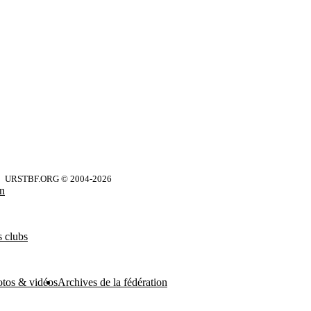
URSTBF.ORG © 2004-
2026
on
 clubs
otos & vidéos
Archives de la fédération