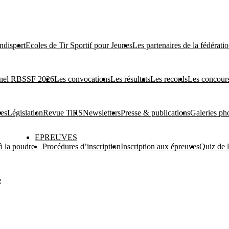
ndisport
Ecoles de Tir Sportif pour Jeunes
Les partenaires de la fédérati
onnel RBSSF 2026
Les convocations
Les résultats
Les records
Les concours
res
Législation
Revue TiRS
Newsletters
Presse & publications
Galeries ph
EPREUVES
 à la poudre
Procédures d’inscription
Inscription aux épreuves
Quiz de 
e