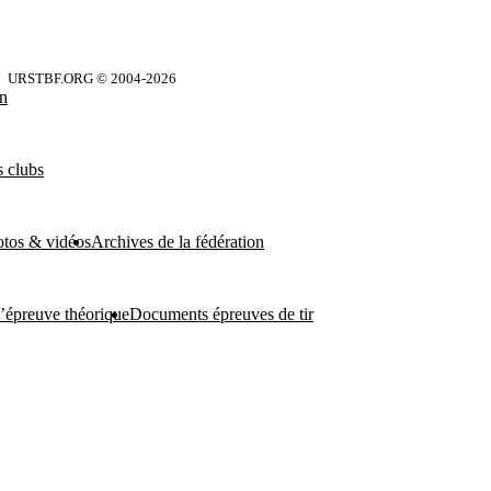
URSTBF.ORG © 2004-
2026
on
 clubs
otos & vidéos
Archives de la fédération
l’épreuve théorique
Documents épreuves de tir