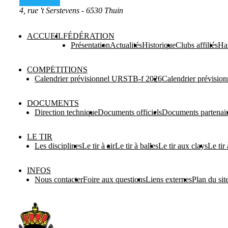
4, rue 't Serstevens - 6530 Thuin
ACCUEIL
FÉDÉRATION
Présentation
Actualités
Historique
Clubs affiliés
Ha
COMPĖTITIONS
Calendrier prévisionnel URSTB-f 2026
Calendrier prévisi
DOCUMENTS
Direction technique
Documents officiels
Documents partenai
LE TIR
Les disciplines
Le tir à air
Le tir à balles
Le tir aux clays
Le tir
INFOS
Nous contacter
Foire aux questions
Liens externes
Plan du sit