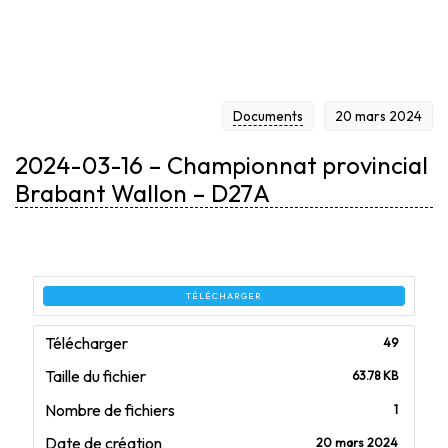
BRABANT WALLON
Documents
20 mars 2024
– D27A
2024-03-16 – Championnat provincial
Brabant Wallon – D27A
TÉLÉCHARGER
Télécharger
49
Taille du fichier
63.78 KB
Nombre de fichiers
1
Date de création
20 mars 2024