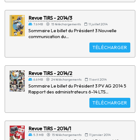
Revue TiRS - 2014/3
7.6 MB
15 téléchargements
11 juillet 2014
Sommaire Le billet du Président 3 Nouvelle
communication du...
TÉLÉCHARGER
Revue TiRS - 2014/2
6.6 MB
24 téléchargements
11 avril 2014
Sommaire Le billet du Président 3 PV AG 2014 5
Rapport des administrateurs 6-14 LTS...
TÉLÉCHARGER
Revue TiRS - 2014/1
5.3 MB
15 téléchargements
11 janvier 2014