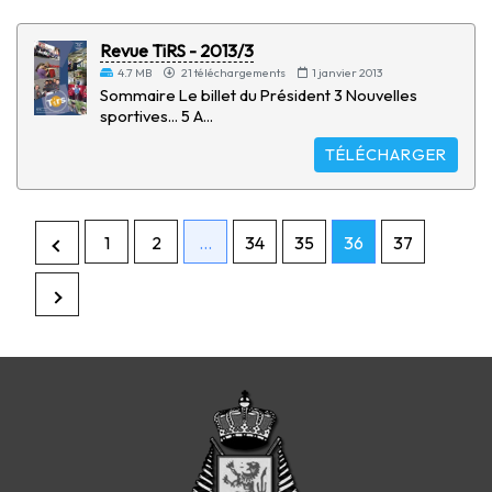
Revue TiRS - 2013/3
4.7 MB
21 téléchargements
1 janvier 2013
Sommaire Le billet du Président 3 Nouvelles
sportives... 5 A...
TÉLÉCHARGER
1
2
…
34
35
36
37