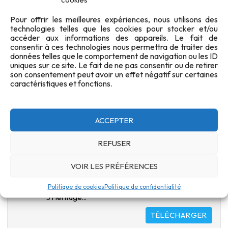
Sommaire Le billet du Président 4 Rapports des
administrateurs 5-14 Communications...
Pour offrir les meilleures expériences, nous utilisons des
technologies telles que les cookies pour stocker et/ou
TÉLÉCHARGER
accéder aux informations des appareils. Le fait de
consentir à ces technologies nous permettra de traiter des
données telles que le comportement de navigation ou les ID
uniques sur ce site. Le fait de ne pas consentir ou de retirer
son consentement peut avoir un effet négatif sur certaines
Revue TiRS - 2015/1
caractéristiques et fonctions.
7 MB
13 téléchargements
11 janvier 2015
Sommaire Le billet du Président 3 Assemblée
Générale 2015 5 Les 24...
ACCEPTER
TÉLÉCHARGER
REFUSER
VOIR LES PRÉFÉRENCES
Revue TiRS - 2014/4
8.30 MB
13 téléchargements
11 octobre 2014
Politique de cookies
Politique de confidentialité
Sommaire Le billet du Président 3 Affiliations 2015
5 Héritage...
TÉLÉCHARGER