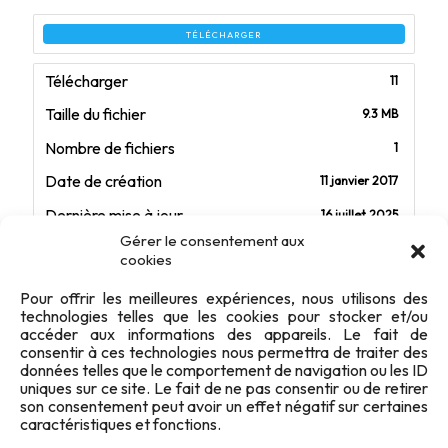
TÉLÉCHARGER
Télécharger
11
Taille du fichier
9.3 MB
Nombre de fichiers
1
Date de création
11 janvier 2017
Dernière mise à jour
16 juillet 2025
Gérer le consentement aux
cookies
Revue TiRS - 2017/1
Pour offrir les meilleures expériences, nous utilisons des
technologies telles que les cookies pour stocker et/ou
Sommaire
accéder aux informations des appareils. Le fait de
Le billet du Président
5
consentir à ces technologies nous permettra de traiter des
AG 2017
6
données telles que le comportement de navigation ou les ID
LTS : Documents
7
uniques sur ce site. Le fait de ne pas consentir ou de retirer
Communications CA
8
son consentement peut avoir un effet négatif sur certaines
caractéristiques et fonctions.
Epreuves de tir : Agenda
9
International
11