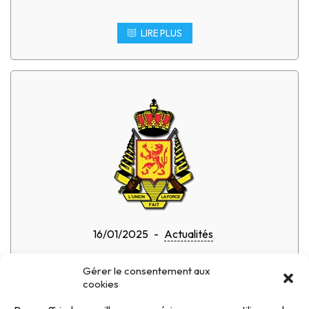
LIRE PLUS
16/01/2025
-
Actualités
Nouvelle procédure d’envoi des
Gérer le consentement aux
demandes d’import, CII et transit
cookies