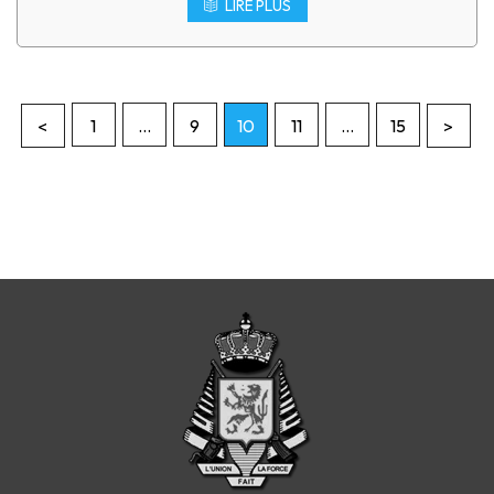
LIRE PLUS
1
…
9
10
11
…
15
<
>