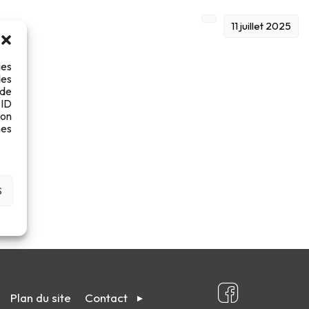
11 juillet 2025
ies
des
 de
 ID
son
es
S
Plan du site
Contact