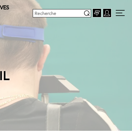
VES
IL