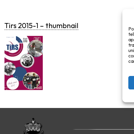
Tirs 2015-1 – thumbnail
Po
te
ap
tr
un
co
ca