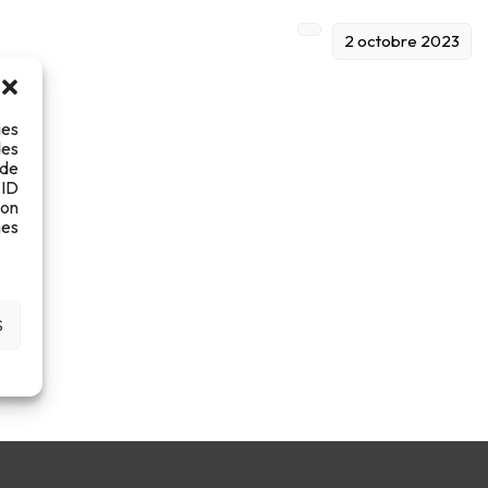
2 octobre 2023
ies
des
 de
 ID
son
es
S