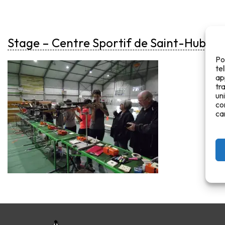
Stage – Centre Sportif de Saint-Hubert
Po
te
ap
tr
un
co
ca