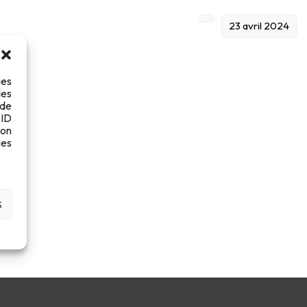
23 avril 2024
ies
des
 de
 ID
son
es
S