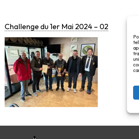
Challenge du 1er Mai 2024 – 02
Po
te
ap
tr
un
co
ca