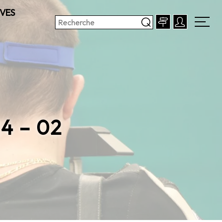
VES
4 – 02