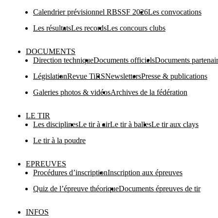
Calendrier prévisionnel RBSSF 2026
Les convocations
Les résultats
Les records
Les concours clubs
DOCUMENTS
Direction technique
Documents officiels
Documents partenai
Législation
Revue TiRS
Newsletters
Presse & publications
Galeries photos & vidéos
Archives de la fédération
LE TIR
Les disciplines
Le tir à air
Le tir à balles
Le tir aux clays
Le tir à la poudre
EPREUVES
Procédures d’inscription
Inscription aux épreuves
Quiz de l’épreuve théorique
Documents épreuves de tir
INFOS