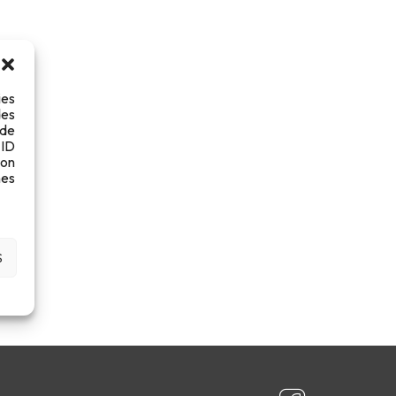
ies
des
 de
 ID
son
es
S