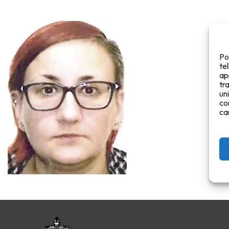
Po
te
ap
tr
un
co
ca