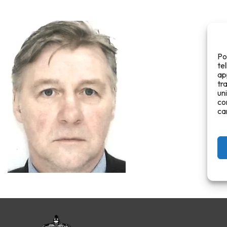
Po
te
ap
tr
un
co
ca