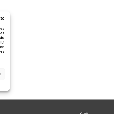
ies
des
 de
 ID
son
es
S