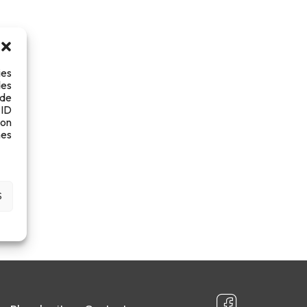
ies
des
 de
 ID
son
es
S