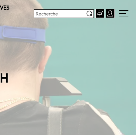
VES
CH