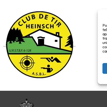
Po
te
ap
tr
un
co
ca