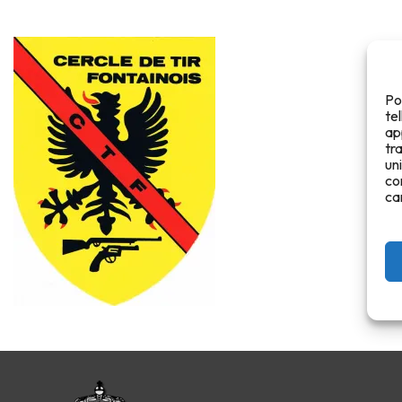
Po
te
ap
tr
un
co
ca