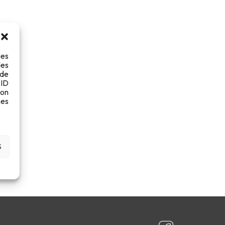
ies
des
 de
 ID
son
es
S