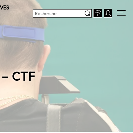
VES
 – CTF