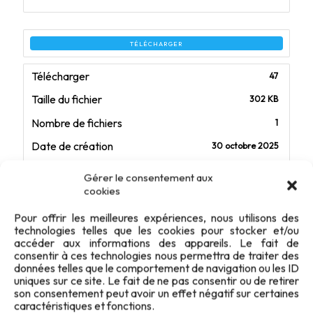
TÉLÉCHARGER
Télécharger
47
Taille du fichier
302 KB
Nombre de fichiers
1
Date de création
30 octobre 2025
Dernière mise à jour
30 octobre 2025
Gérer le consentement aux
cookies
Supershooting - La funteam fait sa
Pour offrir les meilleures expériences, nous utilisons des
technologies telles que les cookies pour stocker et/ou
ducasse !
accéder aux informations des appareils. Le fait de
consentir à ces technologies nous permettra de traiter des
données telles que le comportement de navigation ou les ID
uniques sur ce site. Le fait de ne pas consentir ou de retirer
son consentement peut avoir un effet négatif sur certaines
caractéristiques et fonctions.