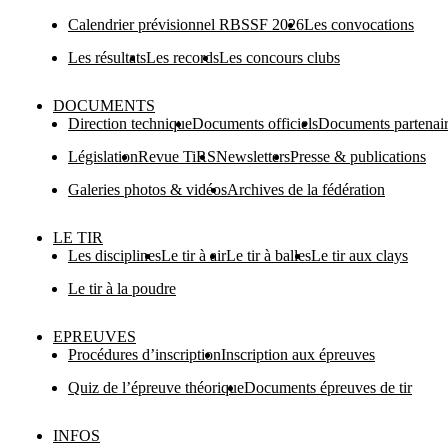
Calendrier prévisionnel RBSSF 2026
Les convocations
Les résultats
Les records
Les concours clubs
DOCUMENTS
Direction technique
Documents officiels
Documents partenai
Législation
Revue TiRS
Newsletters
Presse & publications
Galeries photos & vidéos
Archives de la fédération
LE TIR
Les disciplines
Le tir à air
Le tir à balles
Le tir aux clays
Le tir à la poudre
EPREUVES
Procédures d’inscription
Inscription aux épreuves
Quiz de l’épreuve théorique
Documents épreuves de tir
INFOS