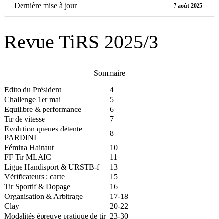
Dernière mise à jour
7 août 2025
Revue TiRS 2025/3
Sommaire
Edito du Président
4
Challenge 1er mai
5
Equilibre & performance
6
Tir de vitesse
7
Evolution queues détente
8
PARDINI
Fémina Hainaut
10
FF Tir MLAIC
11
Ligue Handisport & URSTB-f
13
Vérificateurs : carte
15
Tir Sportif & Dopage
16
Organisation & Arbitrage
17-18
Clay
20-22
Modalités épreuve pratique de tir
23-30