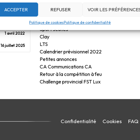
AG Rapports année 2021
ACCEPTER
REFUSER
VOIR LES PRÉFÉRENCE
2.48 MB
Presse et diffusion
AG du 20 mars 2022
1
Politique de cookies
Politique de confidentialité
Sport Jeunes
1 avril 2022
Clay
LTS
16 juillet 2025
Calendrier prévisionnel 2022
Petites annonces
CA Communications CA
Retour à la compétition à feu
Challenge provincial FST Lux
Confidentialité
Cookies
FAQ