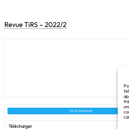
Revue TiRS – 2022/2
Po
te
ap
tr
un
co
TÉLÉCHARGER
ca
Télécharger