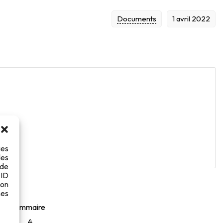
Documents
1 avril 2022
ies
des
 de
 ID
son
es
Sommaire
4