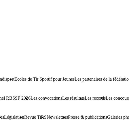
ndisport
Ecoles de Tir Sportif pour Jeunes
Les partenaires de la fédérati
onnel RBSSF 2026
Les convocations
Les résultats
Les records
Les concours
res
Législation
Revue TiRS
Newsletters
Presse & publications
Galeries ph