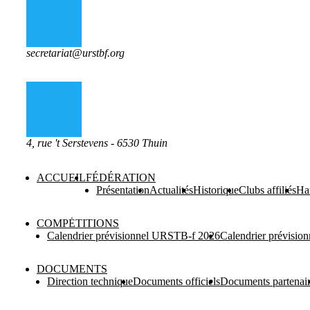
secretariat@urstbf.org
4, rue 't Serstevens - 6530 Thuin
ACCUEIL
FÉDÉRATION
Présentation
Actualités
Historique
Clubs affiliés
Ha
COMPĖTITIONS
Calendrier prévisionnel URSTB-f 2026
Calendrier prévisi
DOCUMENTS
Direction technique
Documents officiels
Documents partenai