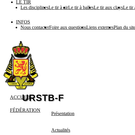
LE TIR
Les disciplines
Le tir à air
Le tir à balles
Le tir aux clays
Le tir
INFOS
Nous contacter
Foire aux questions
Liens externes
Plan du sit
ACCUEIL
FÉDÉRATION
Présentation
Actualités