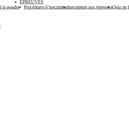
EPREUVES
 à la poudre
Procédures d’inscription
Inscription aux épreuves
Quiz de 
e