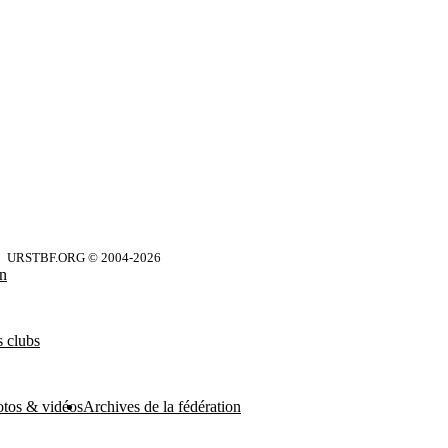
URSTBF.ORG © 2004-
2026
on
 clubs
otos & vidéos
Archives de la fédération