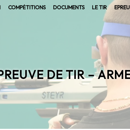
N
COMPĖTITIONS
DOCUMENTS
LE TIR
EPREU
PREUVE DE TIR – ARM