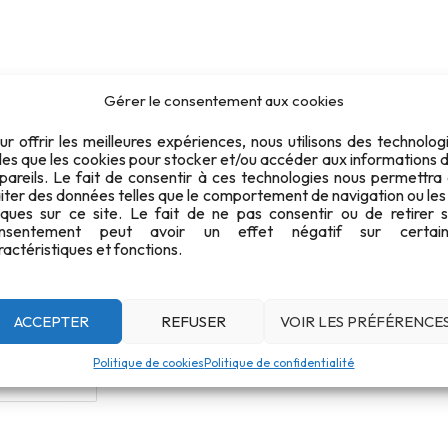
poudre noire
Gérer le consentement aux cookies
ur offrir les meilleures expériences, nous utilisons des technolog
lles que les cookies pour stocker et/ou accéder aux informations 
Modalités de l'épreuve de ti
pareils. Le fait de consentir à ces technologies nous permettra
aiter des données telles que le comportement de navigation ou les
iques sur ce site. Le fait de ne pas consentir ou de retirer 
291
nsentement peut avoir un effet négatif sur certain
ractéristiques et fonctions.
196.31 KB
1
ACCEPTER
REFUSER
VOIR LES PRÉFÉRENCE
ptembre 2023
Politique de cookies
Politique de confidentialité
novembre 2023