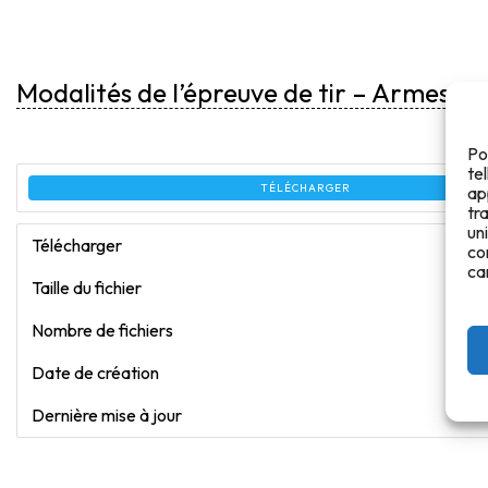
Modalités de l’épreuve de tir – Armes à 
Po
te
TÉLÉCHARGER
ap
tr
un
Télécharger
co
ca
Taille du fichier
Nombre de fichiers
Date de création
6 se
Dernière mise à jour
21 