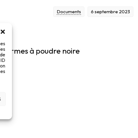
Documents
6 septembre 2023
ies
des
r - Armes à poudre noire
 de
 ID
son
es
S