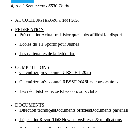
4, rue 't Serstevens - 6530 Thuin
ACCUEIL
URSTBF.ORG © 2004-
2026
FÉDÉRATION
Présentation
Actualités
Historique
Clubs affiliés
Handisport
Ecoles de Tir Sportif pour Jeunes
Les partenaires de la fédération
COMPĖTITIONS
Calendrier prévisionnel URSTB-f 2026
Calendrier prévisionnel RBSSF 2026
Les convocations
Les résultats
Les records
Les concours clubs
DOCUMENTS
Direction technique
Documents officiels
Documents partenai
Législation
Revue TiRS
Newsletters
Presse & publications