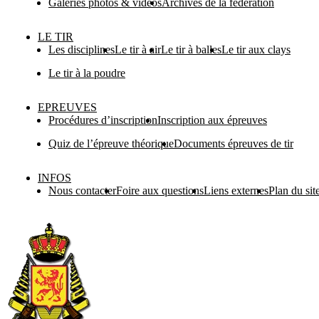
Galeries photos & vidéos
Archives de la fédération
LE TIR
Les disciplines
Le tir à air
Le tir à balles
Le tir aux clays
Le tir à la poudre
EPREUVES
Procédures d’inscription
Inscription aux épreuves
Quiz de l’épreuve théorique
Documents épreuves de tir
INFOS
Nous contacter
Foire aux questions
Liens externes
Plan du sit