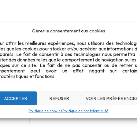
c. 4 – Amay
Gérer le consentement aux cookies
ur offrir les meilleures expériences, nous utilisons des technolog
lles que les cookies pour stocker et/ou accéder aux informations 
2026-06-14 - Championnat r
pareils. Le fait de consentir à ces technologies nous permettra
aiter des données telles que le comportement de navigation ou les
Date : 14 juin 2026.
iques sur ce site. Le fait de ne pas consentir ou de retirer 
36
nsentement peut avoir un effet négatif sur certain
ractéristiques et fonctions.
175 KO
1
ACCEPTER
REFUSER
VOIR LES PRÉFÉRENCE
21 juin 2026
Politique de cookies
Politique de confidentialité
29 juin 2026