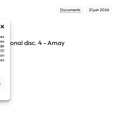
Documents
21 juin 2026
ies
des
égional disc. 4 - Amay
 de
 ID
son
es
S