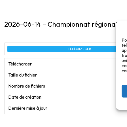
2026-06-14 – Championnat régional dis
Po
te
TÉLÉCHARGER
ap
tr
un
Télécharger
co
ca
Taille du fichier
Nombre de fichiers
Date de création
Dernière mise à jour