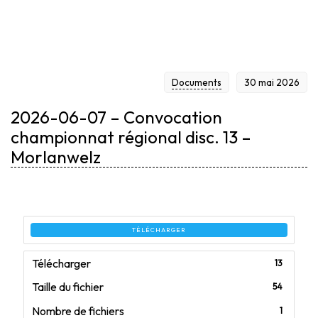
RÉGIONAL DISC. 13 –
Documents
30 mai 2026
MORLANWELZ
2026-06-07 – Convocation
championnat régional disc. 13 –
Morlanwelz
TÉLÉCHARGER
Télécharger
13
Taille du fichier
54
Nombre de fichiers
1