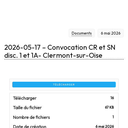
CLERMONT-SUR-
Documents
6 mai 2026
OISE
2026-05-17 – Convocation CR et SN
disc. 1 et 1A- Clermont-sur-Oise
TÉLÉCHARGER
Télécharger
16
Taille du fichier
67 KB
Nombre de fichiers
1
Date de création
6 mai 2026