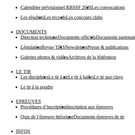
Calendrier prévisionnel RBSSF 2026
Les convocations
Les résultats
Les records
Les concours clubs
DOCUMENTS
Direction technique
Documents officiels
Documents partenai
Législation
Revue TiRS
Newsletters
Presse & publications
Galeries photos & vidéos
Archives de la fédération
LE TIR
Les disciplines
Le tir à air
Le tir à balles
Le tir aux clays
Le tir à la poudre
EPREUVES
Procédures d’inscription
Inscription aux épreuves
Quiz de l’épreuve théorique
Documents épreuves de tir
INFOS