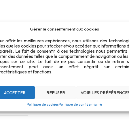
régional dames et seniors – Gembloux – 
Gérer le consentement aux cookies
ur offrir les meilleures expériences, nous utilisons des technolog
lles que les cookies pour stocker et/ou accéder aux informations 
2026-02-14 - Convocation c
pareils. Le fait de consentir à ces technologies nous permettra
- Gembloux - D9 & D11
aiter des données telles que le comportement de navigation ou les
iques sur ce site. Le fait de ne pas consentir ou de retirer 
81
Date : 14 février 2026.
nsentement peut avoir un effet négatif sur certain
ractéristiques et fonctions.
Lieu : Gembloux.
67 KB
Disciplines :
1
ACCEPTER
REFUSER
VOIR LES PRÉFÉRENCE
D9 - 10m Air Rifle
5 février 2026
D11 - 10m Air Pistol
Politique de cookies
Politique de confidentialité
5 février 2026