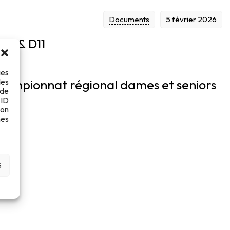
Documents
5 février 2026
D9 & D11
ies
des
hampionnat régional dames et seniors
 de
 ID
son
es
S