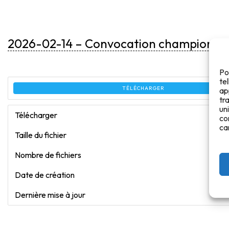
2026-02-14 – Convocation championnat 
Po
te
TÉLÉCHARGER
ap
tr
un
Télécharger
co
ca
Taille du fichier
Nombre de fichiers
Date de création
Dernière mise à jour