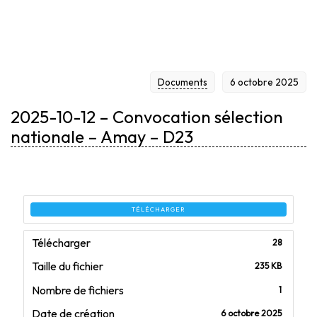
NATIONALE – AMAY
Documents
6 octobre 2025
– D23
2025-10-12 – Convocation sélection
nationale – Amay – D23
TÉLÉCHARGER
Télécharger
28
Taille du fichier
235 KB
Nombre de fichiers
1
Date de création
6 octobre 2025