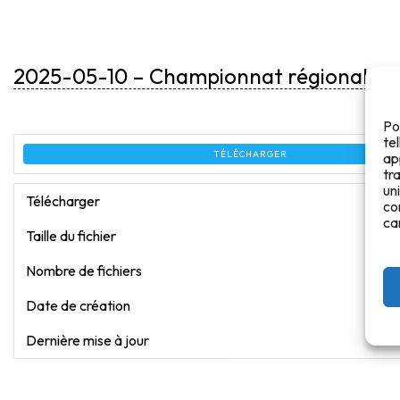
2025-05-10 – Championnat régional – 
Po
te
TÉLÉCHARGER
ap
tr
un
Télécharger
co
ca
Taille du fichier
Nombre de fichiers
Date de création
Dernière mise à jour