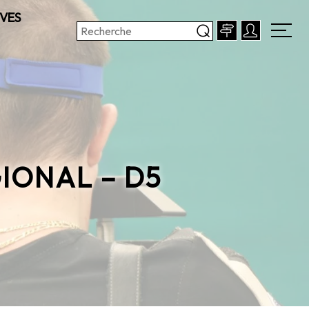
VES
IONAL – D5