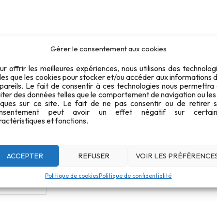
D5
Gérer le consentement aux cookies
ur offrir les meilleures expériences, nous utilisons des technolog
lles que les cookies pour stocker et/ou accéder aux informations 
2025-05-10 - Championnat r
pareils. Le fait de consentir à ces technologies nous permettra
aiter des données telles que le comportement de navigation ou les
Date : 10 mai 2025.
iques sur ce site. Le fait de ne pas consentir ou de retirer 
Discipline : D5 - 50m Rifle Prone Women.
42
nsentement peut avoir un effet négatif sur certain
ractéristiques et fonctions.
39.94 KB
1
ACCEPTER
REFUSER
VOIR LES PRÉFÉRENCE
12 mai 2025
Politique de cookies
Politique de confidentialité
7 juillet 2025