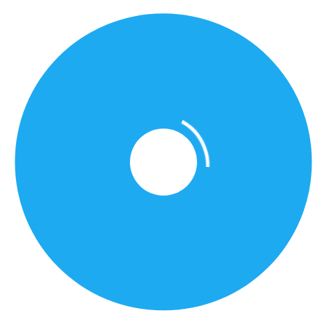
Presse & publications
Galeries photos & vidéos
Archives de la fédération
Le tir
Les disciplines
Le tir à air
Le tir à balles
Le tir aux clays
Le tir à la poudre