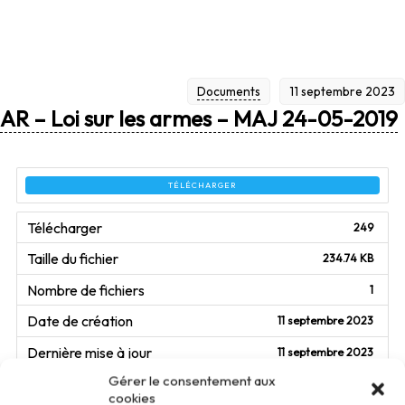
Documents
11 septembre 2023
AR – Loi sur les armes – MAJ 24-05-2019
TÉLÉCHARGER
Télécharger
249
Taille du fichier
234.74 KB
Nombre de fichiers
1
Date de création
11 septembre 2023
Dernière mise à jour
11 septembre 2023
Gérer le consentement aux
cookies
AR - Loi sur les armes - MAJ 24-05-2019