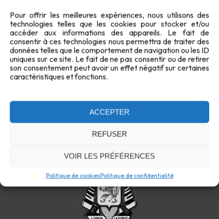
Loi réglant des activités économiques et individuelles avec
Pour offrir les meilleures expériences, nous utilisons des
des armes (aussi appelée "Loi sur les armes").
technologies telles que les cookies pour stocker et/ou
Mise à jour du 25 mai 2019.
accéder aux informations des appareils. Le fait de
consentir à ces technologies nous permettra de traiter des
données telles que le comportement de navigation ou les ID
uniques sur ce site. Le fait de ne pas consentir ou de retirer
son consentement peut avoir un effet négatif sur certaines
caractéristiques et fonctions.
ACCEPTER
REFUSER
VOIR LES PRÉFÉRENCES
Politique de cookies
Politique de confidentialité