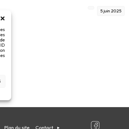
5 juin 2025
ies
des
 de
 ID
son
es
S
Plan du site
Contact