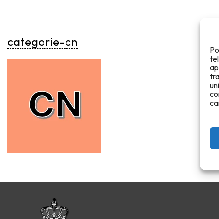
categorie-cn
Po
te
ap
tr
un
co
ca